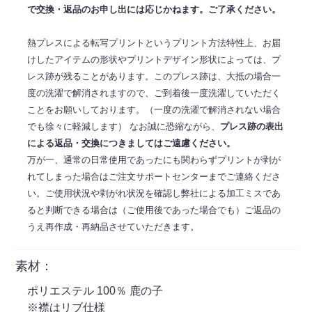
で交換・返品のお申し出には応じかねます。ご了承ください。
熱プレスによる転写プリントというプリント方法特性上、お届
けしたアイテムの形状やプリントデザイン形状によっては、プ
レス跡が残ることがあります。このプレス跡は、大抵の場合一
度の洗濯で解消されますので、ご到着後一度洗濯していただく
ことをお願いしております。（一度の洗濯で解消されない場合
でも徐々に軽減します） なお誠に恐縮ながら、
プレス跡の表出
による返品・交換につきましてはご遠慮ください。
万が一、通常の日常使用であったにも関わらずプリントが剥が
れてしまった場合はご注文サポートセンターまでご連絡くださ
い。ご使用状況や剥がれ状況を確認し弊社による加工ミスであ
ると判断できる場合は（ご使用後であった場合でも）ご返品の
うえ再作成・再納品させていただきます。
素材：
ポリエステル 100％ 鹿の子
※襟はリブ仕様