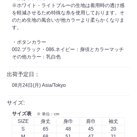
※ホワイト・ライトブルーの生地は着用時の透け感
を軽減させるため特殊な糸を使用しております。そ
のため生地の風合いが他カラーより柔らかくなりま
す。
・ボタンカラー
002.ブラック・086.ネイビー：身頃とカラーマッチ
その他カラー：乳白色
出荷予定日：
08月24日(月) Asia/Tokyo
サイズ:
サイズ表
※ 単位：cm
SIZE
身丈
身巾
肩巾
袖丈
S
65
48
45
20
M
68
51
47
21