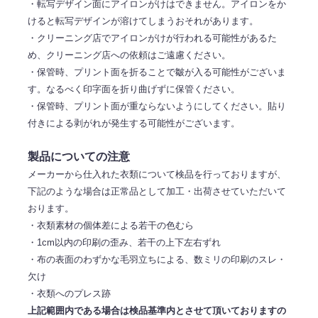
・転写デザイン面にアイロンがけはできません。アイロンをか
けると転写デザインが溶けてしまうおそれがあります。
・クリーニング店でアイロンがけが行われる可能性があるた
め、クリーニング店への依頼はご遠慮ください。
・保管時、プリント面を折ることで皺が入る可能性がございま
す。なるべく印字面を折り曲げずに保管ください。
・保管時、プリント面が重ならないようにしてください。貼り
付きによる剥がれが発生する可能性がございます。
製品についての注意
メーカーから仕入れた衣類について検品を行っておりますが、
下記のような場合は正常品として加工・出荷させていただいて
おります。
・衣類素材の個体差による若干の色むら
・1cm以内の印刷の歪み、若干の上下左右ずれ
・布の表面のわずかな毛羽立ちによる、数ミリの印刷のスレ・
欠け
・衣類へのプレス跡
上記範囲内である場合は検品基準内とさせて頂いておりますの