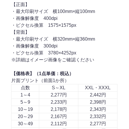
【正面】
・最大印刷サイズ 横100mm×縦100mm
・画像解像度 400dpi
・ピクセル換算 1575×1575px
【背面】
・最大印刷サイズ 横320mm×縦360mm
・画像解像度 300dpi
・ピクセル換算 3780×4252px
※詳細はイメージ画像をご確認ください
【価格表】（1点単価：税込）
片面プリント（前面1か所）
点数
S～XL
XXL・XXXL
1～4
2,277円
2,442円
5～9
2,233円
2,398円
10～19
2,178円
2,343円
20～29
2,167円
2,332円
30～49
2,112円
2,277円