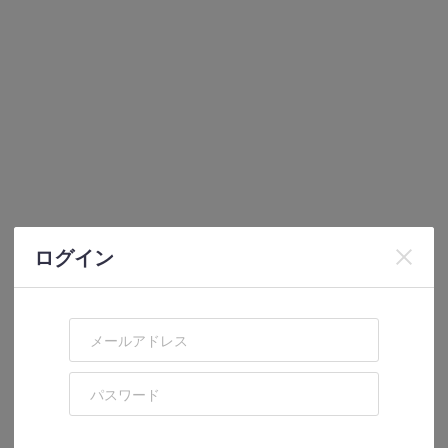
TUKUFUN法人向け営業窓口のご案内です
TUKUFUN market」オープン！
arket」です。
で作成したオリジナルグッズを販売できるショップです。
、会員さまはデザインを登録して頂くだけで簡単にグッズ販売を
ログイン